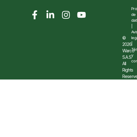
Pro
de
dat
|
Avi
©
leg
|
2026
Té
Warco
y
S.A.S.
con
All
Rights
Reserve