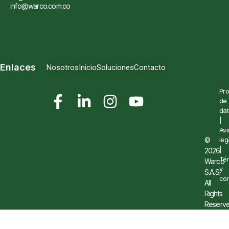
info@warco.com.co
Enlaces
Nosotros
Inicio
Soluciones
Contacto
Pro
de
dat
|
Avi
©
leg
|
2026
Té
Warco
y
S.A.S.
con
All
Rights
Reserve