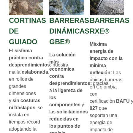
CORTINAS
BARRERAS
BARRERAS
DE
DINÁMICAS
RXE®
GUIADO
GBE®
Máxima
El sistema
energía de
La solución
práctico contra
impacto con la
más
desprendimientos:
nuestra
mínima
económica
malla
eslabonada
,
deflexión:
Las
contra
en rollos de
únicas barreras
desprendimientos:
gracias
grandes
en Colombia
a la
ligereza de
dimensiones
con
los
y
sin costuras
certificación
BAFU
componentes
y
ni traslapos
, se
027
que
las
solicitaciones
instala en
soportan una
reducidas en
tiempos récord
energía de
los puntos de
adoptando la
impacto de