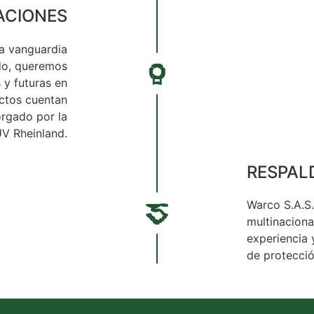
ACIONES
a vanguardia
do, queremos
 y futuras en
uctos cuentan
rgado por la
ÜV Rheinland.
RESPAL
Warco S.A.S.
multinacion
experiencia 
de protecció