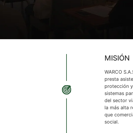
MISIÓN
WARCO S.A.S
presta asist
protección 
sistemas par
del sector vi
la más alta 
que comercia
social.