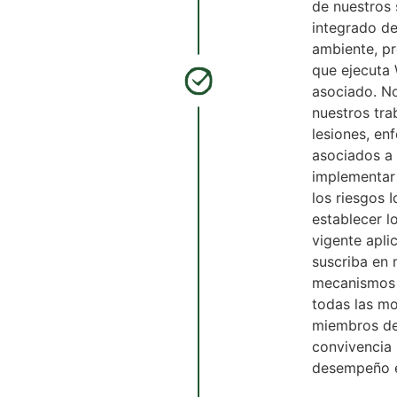
de nuestros 
integrado d
ambiente, pr
que ejecuta 
asociado. No
nuestros tra
lesiones, en
asociados a
implementar 
los riesgos I
establecer l
vigente apli
suscriba en 
mecanismos p
todas las m
miembros de
convivencia 
desempeño en