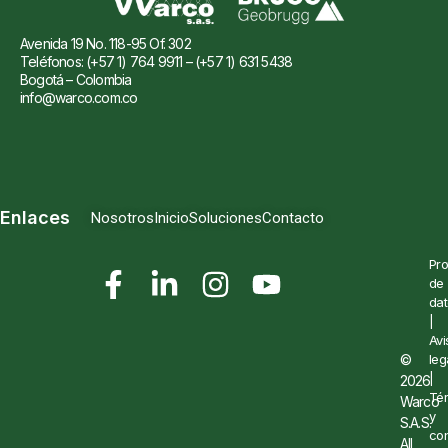
Avenida 19 No. 118-95 Of. 302
Teléfonos: (+57 1) 764 9911 – (+57 1) 631 5438
Bogotá – Colombia
info@warco.com.co
Enlaces
Nosotros
Inicio
Soluciones
Contacto
Pro
de
dat
|
Avi
©
leg
|
2026
Té
Warco
y
S.A.S.
con
All