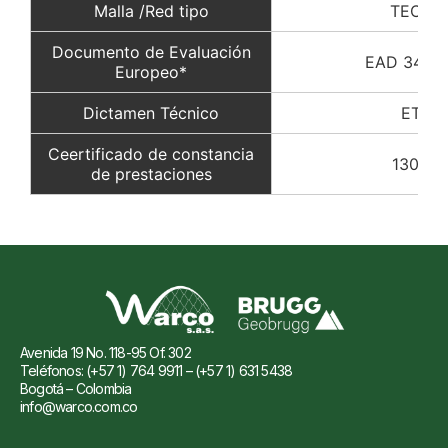
Malla /Red tipo
TECCO
Documento de Evaluación
EAD 3400
Europeo*
Dictamen Técnico
ETA 1
Ceertificado de constancia
1301-C
de prestaciones
Avenida 19 No. 118-95 Of. 302
Teléfonos: (+57 1) 764 9911 – (+57 1) 631 5438
Bogotá – Colombia
info@warco.com.co