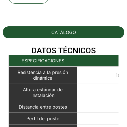
CATÁLOGO
DATOS TÉCNICOS
ESPECIFICACIONES
SL
Resistencia a la presión
100 
dinámica
Altura estándar de
2
instalación
Distancia entre postes
5 m
Perfil del poste
H