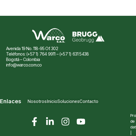
Avenida 19 No. 118-95 Of. 302
Teléfonos: (+57 1) 764 9911 – (+57 1) 631 5438
Bogotá – Colombia
info@warco.com.co
Enlaces
Nosotros
Inicio
Soluciones
Contacto
Pro
de
dat
|