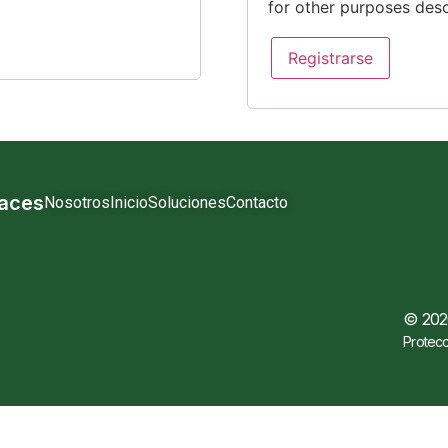
for other purposes des
Registrarse
laces
Nosotros
Inicio
Soluciones
Contacto
© 2026
Protecc