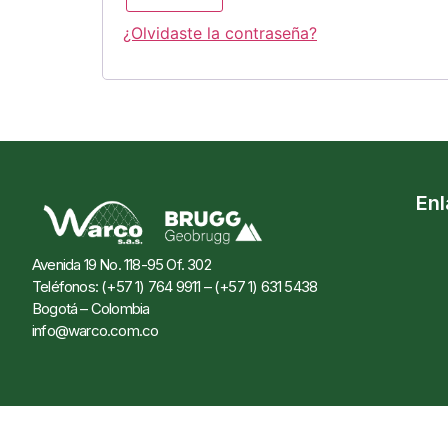
¿Olvidaste la contraseña?
En
Avenida 19 No. 118-95 Of. 302
Teléfonos: (+57 1) 764 9911 – (+57 1) 631 5438
Bogotá – Colombia
info@warco.com.co