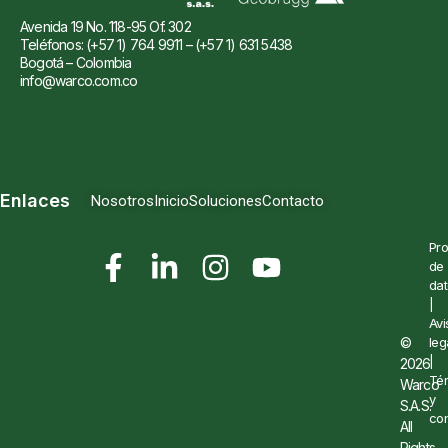
Avenida 19 No. 118-95 Of. 302
Teléfonos: (+57 1) 764 9911 – (+57 1) 631 5438
Bogotá – Colombia
info@warco.com.co
Enlaces
Nosotros
Inicio
Soluciones
Contacto
Pro
de
dat
|
Avi
©
leg
|
2026
Té
Warco
y
S.A.S.
con
All
Rights