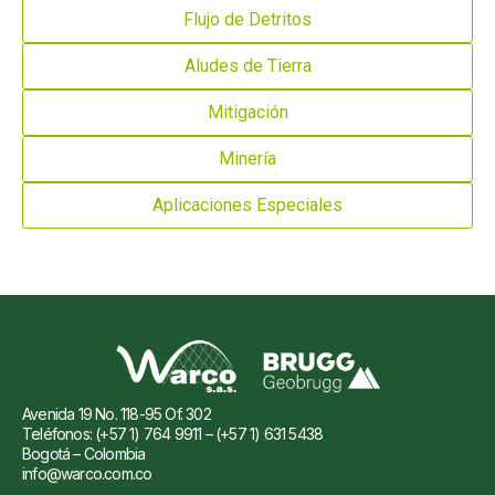
Flujo de Detritos
Aludes de Tierra
Mitigación
Minería
Aplicaciones Especiales
Avenida 19 No. 118-95 Of. 302
Teléfonos: (+57 1) 764 9911 – (+57 1) 631 5438
Bogotá – Colombia
info@warco.com.co