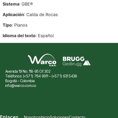
Sistema
: GBE®
Aplicación
: Caída de Rocas
Tipo
: Planos
Idioma del texto
: Español
Avenida 19 No. 118-95 Of. 302
Teléfonos: (+57 1) 764 9911 – (+57 1) 631 5438
Bogotá – Colombia
info@warco.com.co
Enlaces
Nosotros
Inicio
Soluciones
Contacto