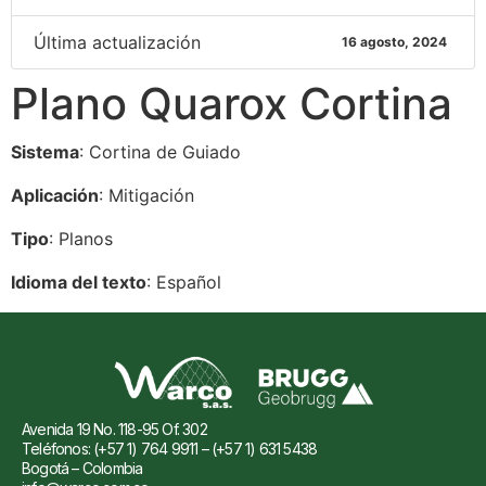
Última actualización
16 agosto, 2024
Plano Quarox Cortina
Sistema
: Cortina de Guiado
Aplicación
: Mitigación
Tipo
: Planos
Idioma del texto
: Español
Avenida 19 No. 118-95 Of. 302
Teléfonos: (+57 1) 764 9911 – (+57 1) 631 5438
Bogotá – Colombia