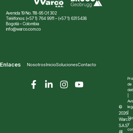
Avenida 19 No. 118-95 Of. 302
Teléfonos: (+57 1) 764 9911 – (+57 1) 631 5438
Bogotá – Colombia
info@warco.com.co
Enlaces
Nosotros
Inicio
Soluciones
Contacto
Pro
de
dat
|
Avi
©
leg
|
2026
Té
Warco
y
S.A.S.
con
All