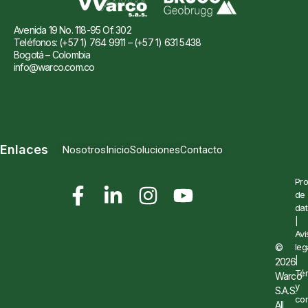
Avenida 19 No. 118-95 Of. 302
Teléfonos: (+57 1) 764 9911 – (+57 1) 631 5438
Bogotá – Colombia
info@warco.com.co
Enlaces
Nosotros
Inicio
Soluciones
Contacto
Pro
de
dat
|
Avi
©
leg
|
2026
Té
Warco
y
S.A.S.
con
All