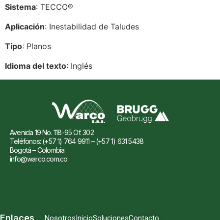
Sistema
: TECCO®
Aplicación
: Inestabilidad de Taludes
Tipo
: Planos
Idioma del texto
: Inglés
Avenida 19 No. 118-95 Of. 302
Teléfonos: (+57 1) 764 9911 – (+57 1) 631 5438
Bogotá – Colombia
info@warco.com.co
Enlaces
Nosotros
Inicio
Soluciones
Contacto