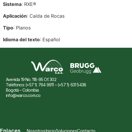
Sistema
: RXE®
Aplicación
: Caída de Rocas
Tipo
: Planos
Idioma del texto
: Español
Avenida 19 No. 118-95 Of. 302
Teléfonos: (+57 1) 764 9911 – (+57 1) 631 5438
Bogotá – Colombia
info@warco.com.co
Enlaces
Nosotros
Inicio
Soluciones
Contacto