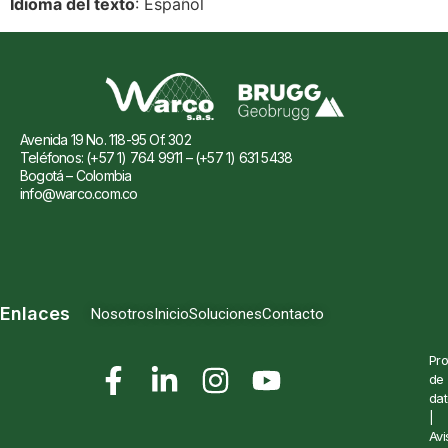
Idioma del texto
: Español
Avenida 19 No. 118-95 Of. 302
Teléfonos: (+57 1) 764 9911 – (+57 1) 631 5438
Bogotá – Colombia
info@warco.com.co
Enlaces
Nosotros
Inicio
Soluciones
Contacto
Pro
de
dat
|
Avi