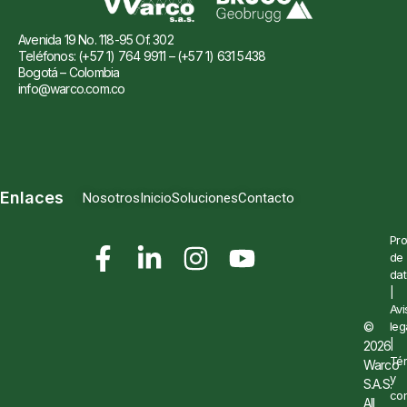
Avenida 19 No. 118-95 Of. 302
Teléfonos: (+57 1) 764 9911 – (+57 1) 631 5438
Bogotá – Colombia
info@warco.com.co
Enlaces
Nosotros
Inicio
Soluciones
Contacto
Pro
de
dat
|
Avi
©
leg
|
2026
Té
Warco
y
S.A.S.
con
All