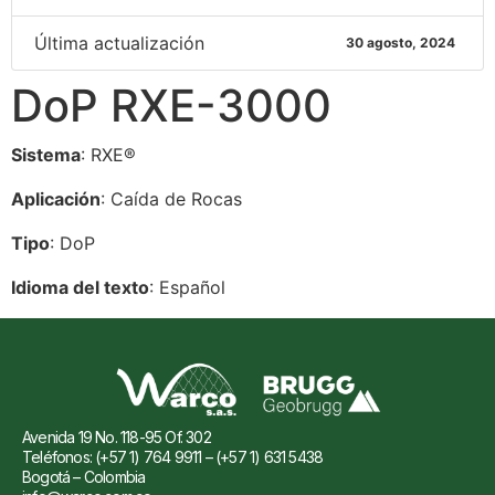
Última actualización
30 agosto, 2024
DoP RXE-3000
Sistema
: RXE®
Aplicación
: Caída de Rocas
Tipo
: DoP
Idioma del texto
: Español
Avenida 19 No. 118-95 Of. 302
Teléfonos: (+57 1) 764 9911 – (+57 1) 631 5438
Bogotá – Colombia