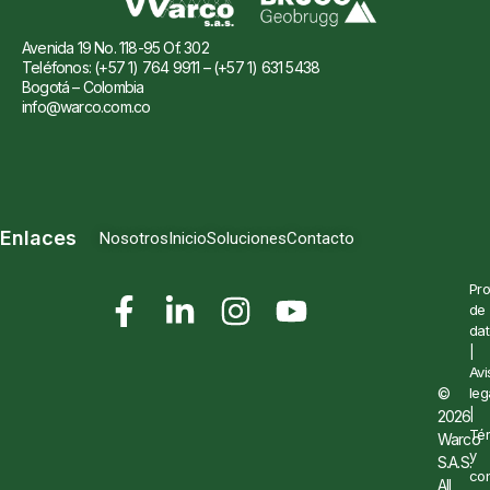
Avenida 19 No. 118-95 Of. 302
Teléfonos: (+57 1) 764 9911 – (+57 1) 631 5438
Bogotá – Colombia
info@warco.com.co
Enlaces
Nosotros
Inicio
Soluciones
Contacto
Pro
de
dat
|
Avi
©
leg
|
2026
Té
Warco
y
S.A.S.
con
All