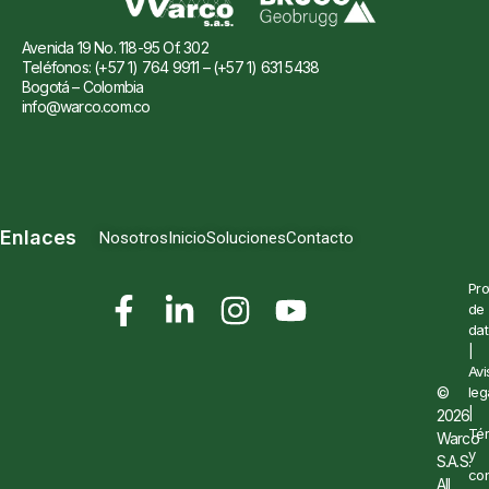
Avenida 19 No. 118-95 Of. 302
Teléfonos: (+57 1) 764 9911 – (+57 1) 631 5438
Bogotá – Colombia
info@warco.com.co
Enlaces
Nosotros
Inicio
Soluciones
Contacto
Pro
de
dat
|
Avi
©
leg
|
2026
Té
Warco
y
S.A.S.
con
All