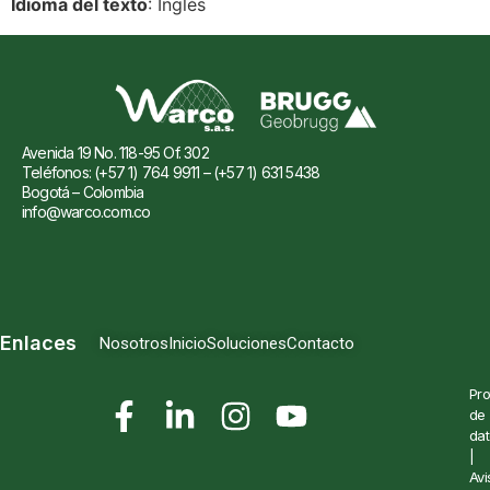
Idioma del texto
: Inglés
Avenida 19 No. 118-95 Of. 302
Teléfonos: (+57 1) 764 9911 – (+57 1) 631 5438
Bogotá – Colombia
info@warco.com.co
Enlaces
Nosotros
Inicio
Soluciones
Contacto
Pro
de
dat
|
Avi