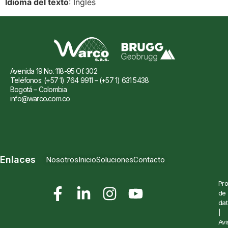
Idioma del texto
: Inglés
Avenida 19 No. 118-95 Of. 302
Teléfonos: (+57 1) 764 9911 – (+57 1) 631 5438
Bogotá – Colombia
info@warco.com.co
Enlaces
Nosotros
Inicio
Soluciones
Contacto
Pro
de
dat
|
Avi