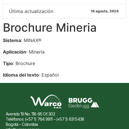
Última actualización
16 agosto, 2024
Brochure Mineria
Sistema
: MINAX®
Aplicación
: Minería
Tipo
: Brochure
Idioma del texto
: Español
Avenida 19 No. 118-95 Of. 302
Teléfonos: (+57 1) 764 9911 – (+57 1) 631 5438
Bogotá – Colombia