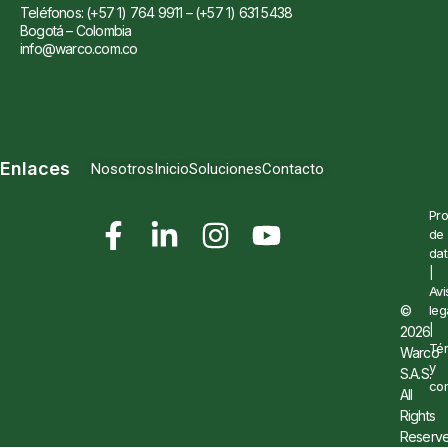
Teléfonos: (+57 1) 764 9911 – (+57 1) 631 5438
Bogotá – Colombia
info@warco.com.co
Enlaces
Nosotros
Inicio
Soluciones
Contacto
Pro
de
dat
|
Avi
©
leg
|
2026
Té
Warco
y
S.A.S.
con
All
Rights
Reserve