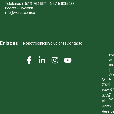
Teléfonos: (+57 1) 764 9911 – (+57 1) 631 5438
Bogotá – Colombia
info@warco.com.co
Enlaces
Nosotros
Inicio
Soluciones
Contacto
Pro
de
dat
|
Avi
©
leg
|
2026
Té
Warco
y
S.A.S.
con
All
Rights
Reserve