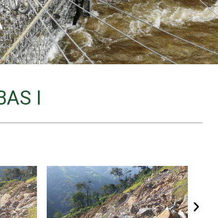
A
BAS I