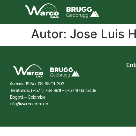
Autor:
Jose Luis 
En
Avenida 19 No. 118-95 Of. 302
Teléfonos: (+57 1) 764 9911 – (+57 1) 631 5438
Bogotá – Colombia
info@warco.com.co