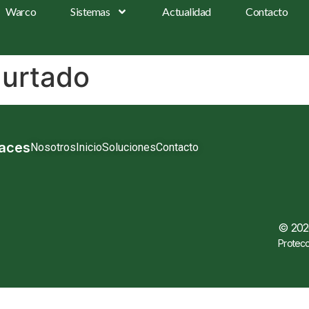
Warco
Sistemas
Actualidad
Contacto
Hurtado
laces
Nosotros
Inicio
Soluciones
Contacto
© 2026
Protecc